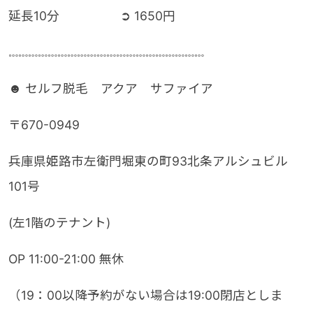
延長10分 ➲ 1650円
𓏧𓏧𓏧𓏧𓏧𓏧𓏧𓏧𓏧𓏧𓏧𓏧𓏧𓏧𓏧𓏧𓏧𓏧𓏧𓏧
☻ セルフ脱毛 アクア サファイア
〒670-0949
兵庫県姫路市左衛門堀東の町93北条アルシュビル
101号
(左1階のテナント)
OP 11:00-21:00 無休
（19：00以降予約がない場合は19:00閉店としま