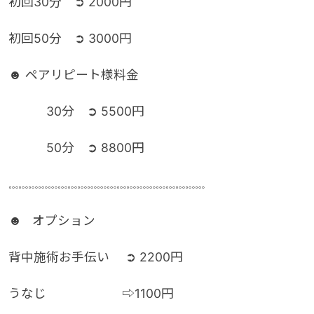
初回30分 ➲ 2000円
初回50分 ➲ 3000円
☻ ペアリピート様料金
30分 ➲ 5500円
50分 ➲ 8800円
𓏧𓏧𓏧𓏧𓏧𓏧𓏧𓏧𓏧𓏧𓏧𓏧𓏧𓏧𓏧𓏧𓏧𓏧𓏧𓏧
☻ オプション
背中施術お手伝い ➲ 2200円
うなじ ⇨1100円