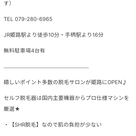
す）
TEL 079-280-6965
JR姫路駅より徒歩10分・手柄駅より16分
無料駐車場4台有
𓏧𓏧𓏧𓏧𓏧𓏧𓏧𓏧𓏧𓏧𓏧𓏧𓏧𓏧𓏧𓏧𓏧𓏧𓏧𓏧
嬉しいポイント多数の脱毛サロンが姫路にOPEN♪
セルフ脱毛器は国内主要機器からプロ仕様マシンを
厳選★
・【SHR脱毛】なので肌の負担が少ない