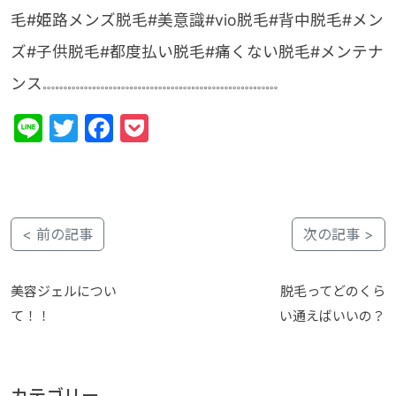
毛#姫路メンズ脱毛#美意識#vio脱毛#背中脱毛#メン
ズ#子供脱毛#都度払い脱毛#痛くない脱毛#メンテナ
ンス𓏧𓏧𓏧𓏧𓏧𓏧𓏧𓏧𓏧𓏧𓏧𓏧𓏧𓏧𓏧𓏧𓏧𓏧𓏧
Line
Twitter
Facebook
Pocket
< 前の記事
次の記事 >
美容ジェルについ
脱毛ってどのくら
て！！
い通えばいいの？