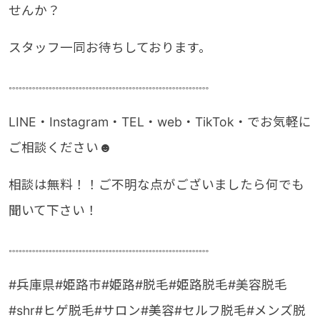
せんか？
スタッフ一同お待ちしております。
𓏧𓏧𓏧𓏧𓏧𓏧𓏧𓏧𓏧𓏧𓏧𓏧𓏧𓏧𓏧𓏧𓏧𓏧𓏧𓏧
LINE・Instagram・TEL・web・TikTok・でお気軽に
ご相談ください☻
相談は無料！！ご不明な点がございましたら何でも
聞いて下さい！
𓏧𓏧𓏧𓏧𓏧𓏧𓏧𓏧𓏧𓏧𓏧𓏧𓏧𓏧𓏧𓏧𓏧𓏧𓏧𓏧
#兵庫県#姫路市#姫路#脱毛#姫路脱毛#美容脱毛
#shr#ヒゲ脱毛#サロン#美容#セルフ脱毛#メンズ脱