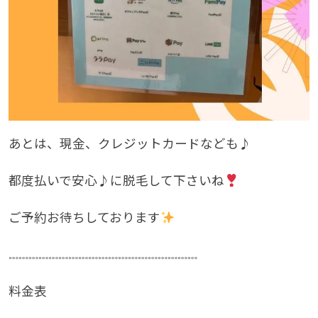
あとは、現金、クレジットカードなども♪
都度払いで安心♪に脱毛して下さいね
ご予約お待ちしております
𓏧𓏧𓏧𓏧𓏧𓏧𓏧𓏧𓏧𓏧𓏧𓏧𓏧𓏧𓏧𓏧𓏧𓏧𓏧
料金表