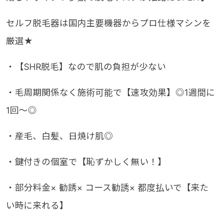
セルフ脱毛器は国内主要機器からプロ仕様マシンを
厳選★
・【SHR脱毛】なので肌の負担が少ない
・毛周期関係なく施術可能で【速攻効果】◎1週間に
1回〜◎
・産毛、白髪、日焼け肌◎
・鍵付きの個室で【恥ずかしく無い！】
・部分料金× 勧誘× コース勧誘× 都度払いで【来た
い時に来れる】