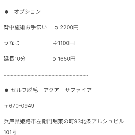
☻ オプション
背中施術お手伝い ➲ 2200円
うなじ ⇨1100円
延長10分 ➲ 1650円
𓏧𓏧𓏧𓏧𓏧𓏧𓏧𓏧𓏧𓏧𓏧𓏧𓏧𓏧𓏧𓏧𓏧𓏧𓏧𓏧
☻ セルフ脱毛 アクア サファイア
〒670-0949
兵庫県姫路市左衛門堀東の町93北条アルシュビル
101号