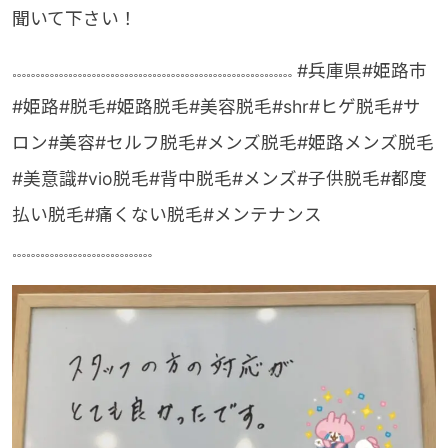
聞いて下さい！
𓏧𓏧𓏧𓏧𓏧𓏧𓏧𓏧𓏧𓏧𓏧𓏧𓏧𓏧𓏧𓏧𓏧𓏧𓏧𓏧 #兵庫県#姫路市
#姫路#脱毛#姫路脱毛#美容脱毛#shr#ヒゲ脱毛#サ
ロン#美容#セルフ脱毛#メンズ脱毛#姫路メンズ脱毛
#美意識#vio脱毛#背中脱毛#メンズ#子供脱毛#都度
払い脱毛#痛くない脱毛#メンテナンス
𓏧𓏧𓏧𓏧𓏧𓏧𓏧𓏧𓏧𓏧