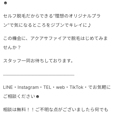
☻
セルフ脱毛だからできる”理想のオリジナルプラ
ン”で気になるところをジブンでキレイに♪
この機会に、アクアサファイアで脱毛はじめてみま
せんか？
スタッフ一同お待ちしております。
𓏧𓏧𓏧𓏧𓏧𓏧𓏧𓏧𓏧𓏧𓏧𓏧𓏧𓏧𓏧𓏧𓏧𓏧𓏧𓏧
LINE・Instagram・TEL・web・TikTok・でお気軽に
ご相談ください☻
相談は無料！！ご不明な点がございましたら何でも