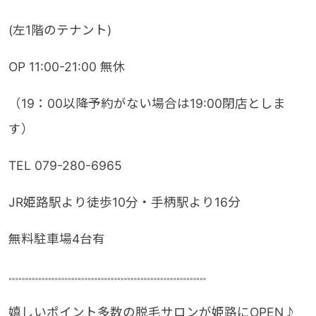
(左1階のテナント)
OP 11:00-21:00 無休
（19：00以降予約がない場合は19:00閉店としま
す）
TEL 079-280-6965
JR姫路駅より徒歩10分・手柄駅より16分
無料駐車場4台有
𓏧𓏧𓏧𓏧𓏧𓏧𓏧𓏧𓏧𓏧𓏧𓏧𓏧𓏧𓏧𓏧𓏧𓏧𓏧𓏧
嬉しいポイント多数の脱毛サロンが姫路にOPEN♪